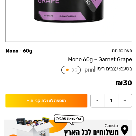
תערובת תה
Mono - 60g
Mono 60g – Garnet Grape
בטעם:
ענבים רימון
|
חוזק
קל
₪
30
-
1
+
הוספה לעגלת קניות
+