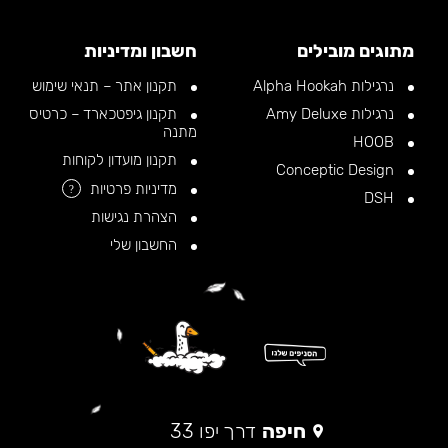
מתוגים מובילים
חשבון ומדיניות
נרגילות Alpha Hookah
תקנון אתר – תנאי שימוש
נרגילות Amy Deluxe
תקנון גיפטכארד – כרטיס
מתנה
HOOB
תקנון מועדון לקוחות
Conceptic Design
מדיניות פרטיות
?
DSH
הצהרת נגישות
החשבון שלי
חיפה
דרך יפו 33