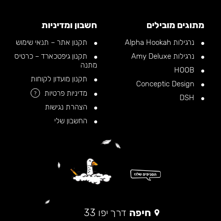
מתוגים מובילים
חשבון ומדיניות
נרגילות Alpha Hookah
תקנון אתר – תנאי שימוש
נרגילות Amy Deluxe
תקנון גיפטכארד – כרטיס
מתנה
HOOB
תקנון מועדון לקוחות
Conceptic Design
מדיניות פרטיות
?
DSH
הצהרת נגישות
החשבון שלי
חיפה
דרך יפו 33