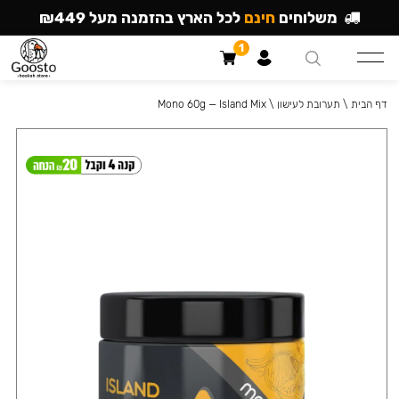
משלוחים
חינם
לכל הארץ בהזמנה מעל ₪449
1
דף הבית
\
תערובת לעישון
\
Mono 60g — Island Mix