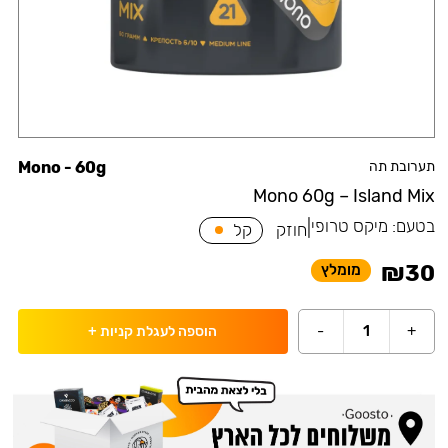
תערובת תה
Mono - 60g
Mono 60g – Island Mix
בטעם:
מיקס טרופי
|
חוזק
קל
₪
30
מומלץ
-
1
+
הוספה לעגלת קניות
+