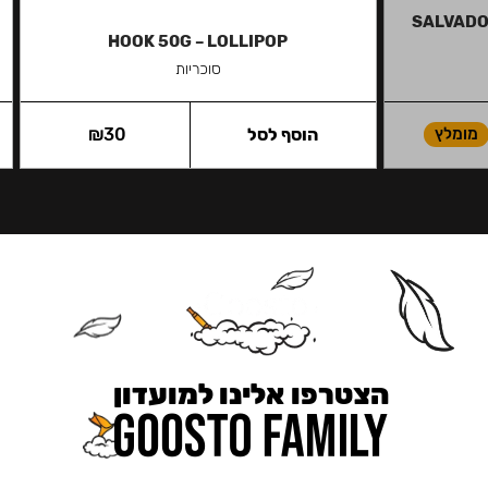
SALVADOR
HOOK 50G – LOLLIPOP
סוכריות
מומלץ
הוסף לסל
30
₪
הצטרפו אלינו למועדון
כאן מקבלים יותר — הטבות, עדכונים והפתעות בלעדיות.