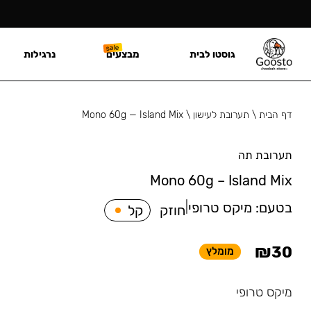
גוסטו לבית
מבצעים
נרגילות
דף הבית
\
תערובת לעישון
\
Mono 60g — Island Mix
תערובת תה
Mono 60g – Island Mix
בטעם:
מיקס טרופי
|
חוזק
קל
₪
30
מומלץ
מיקס טרופי