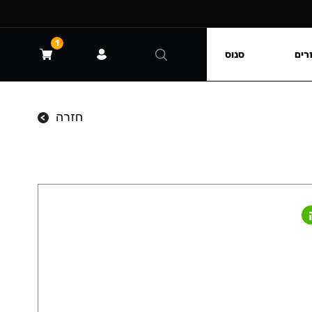
1
רים
סנוס
חזרה