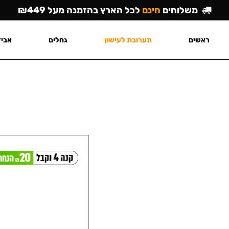
משלוחים
חינם
לכל הארץ בהזמנה מעל ₪449
ראשים
תערובת לעישון
גחלים
אביז