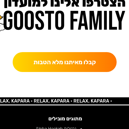
הצטרפו אלינו למועדון
כאן מקבלים יותר — הטבות, עדכונים והפתעות בלעדיות.
קבלו מאיתנו מלא הטבות
 KAPARA •
RELAX, KAPARA •
RELAX, KAPARA •
מתוגים מובילים
נרגילות Alpha Hookah