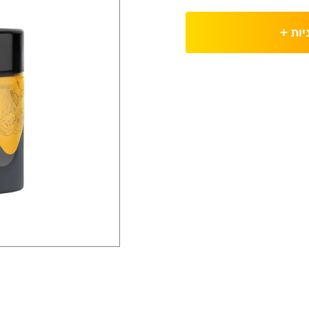
יות
+