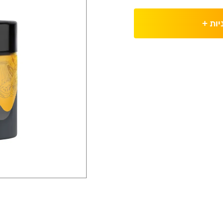
יות
+