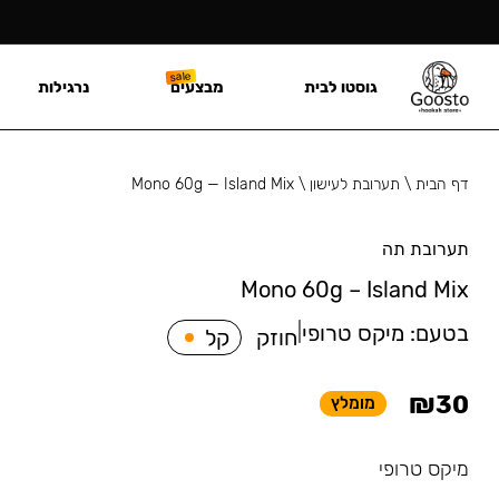
גוסטו לבית
מבצעים
נרגילות
דף הבית
\
תערובת לעישון
\
Mono 60g — Island Mix
תערובת תה
Mono 60g – Island Mix
בטעם:
מיקס טרופי
|
חוזק
קל
₪
30
מומלץ
מיקס טרופי