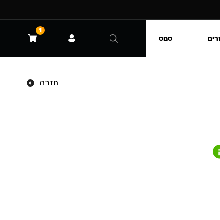
1
רים
סנוס
חזרה