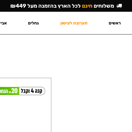
משלוחים
חינם
לכל הארץ בהזמנה מעל ₪449
ראשים
תערובת לעישון
גחלים
אביז