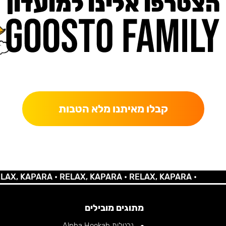
הצטרפו אלינו למועדון
כאן מקבלים יותר — הטבות, עדכונים והפתעות בלעדיות.
קבלו מאיתנו מלא הטבות
 KAPARA •
RELAX, KAPARA •
RELAX, KAPARA •
מתוגים מובילים
נרגילות Alpha Hookah