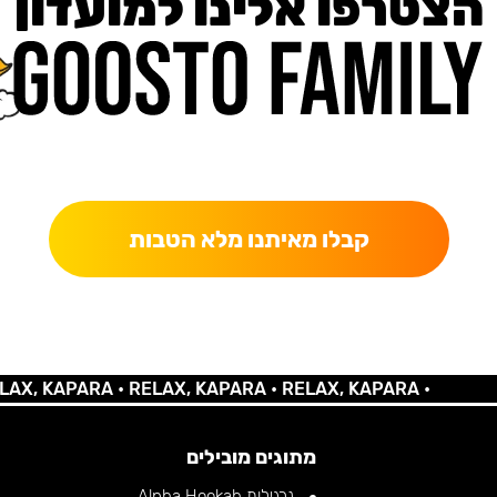
הצטרפו אלינו למועדון
כאן מקבלים יותר — הטבות, עדכונים והפתעות בלעדיות.
קבלו מאיתנו מלא הטבות
 KAPARA •
RELAX, KAPARA •
RELAX, KAPARA •
מתוגים מובילים
נרגילות Alpha Hookah