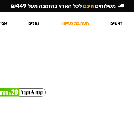
משלוחים
חינם
לכל הארץ בהזמנה מעל ₪449
ראשים
תערובת לעישון
גחלים
אביז