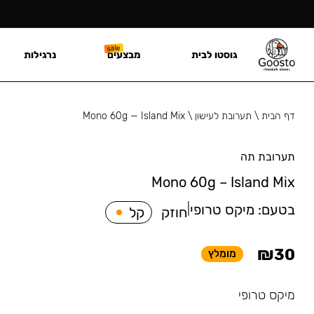
גוסטו לבית
מבצעים
נרגילות
דף הבית
\
תערובת לעישון
\
Mono 60g — Island Mix
תערובת תה
Mono 60g – Island Mix
בטעם:
מיקס טרופי
|
חוזק
קל
₪
30
מומלץ
מיקס טרופי