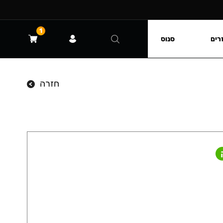
1
רים
סנוס
חזרה