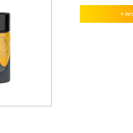
יות
+