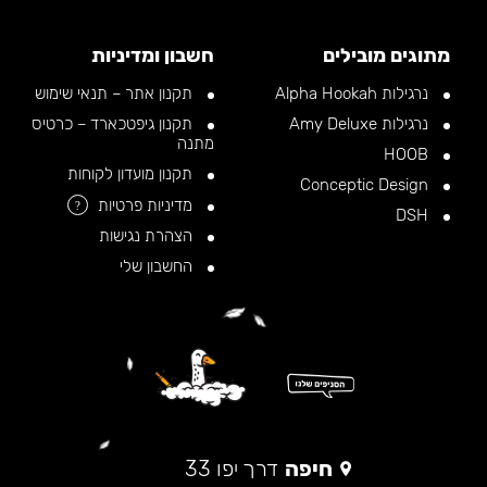
מתוגים מובילים
חשבון ומדיניות
נרגילות Alpha Hookah
תקנון אתר – תנאי שימוש
נרגילות Amy Deluxe
תקנון גיפטכארד – כרטיס
מתנה
HOOB
תקנון מועדון לקוחות
Conceptic Design
מדיניות פרטיות
?
DSH
הצהרת נגישות
החשבון שלי
חיפה
דרך יפו 33