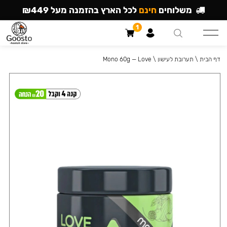
משלוחים
חינם
לכל הארץ בהזמנה מעל ₪449
1
דף הבית
\
תערובת לעישון
\
Mono 60g — Love