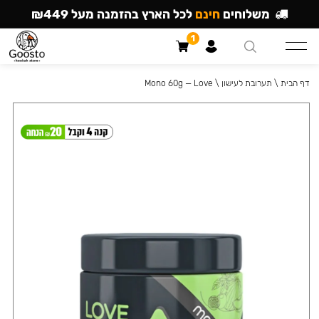
משלוחים
חינם
לכל הארץ בהזמנה מעל ₪449
1
דף הבית
\
תערובת לעישון
\
Mono 60g — Love