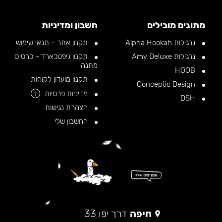
מתוגים מובילים
חשבון ומדיניות
נרגילות Alpha Hookah
תקנון אתר – תנאי שימוש
נרגילות Amy Deluxe
תקנון גיפטכארד – כרטיס
מתנה
HOOB
תקנון מועדון לקוחות
Conceptic Design
מדיניות פרטיות
?
DSH
הצהרת נגישות
החשבון שלי
חיפה
דרך יפו 33