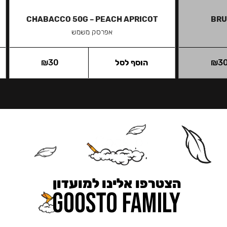
CHABACCO 50G – PEACH APRICOT
BRU
אפרסק משמש
3
₪
הוסף לסל
30
₪
הצטרפו אלינו למועדון
כאן מקבלים יותר — הטבות, עדכונים והפתעות בלעדיות.