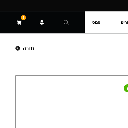
1
רים
סנוס
חזרה