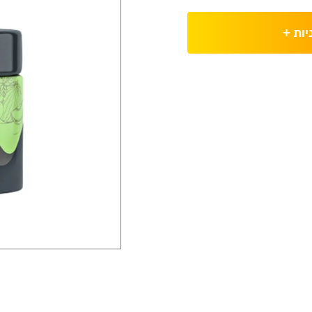
יות
+