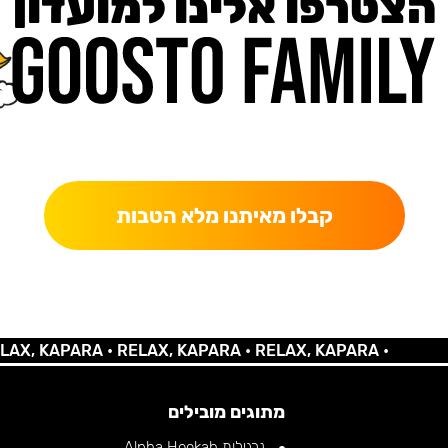
הצטרפו אלינו למועדון
כאן מקבלים יותר — הטבות, עדכונים והפתעות בלעדיות.
קבלו מאיתנו מלא הטבות
 KAPARA •
RELAX, KAPARA •
RELAX, KAPARA •
מתוגים מובילים
נרגילות Alpha Hookah