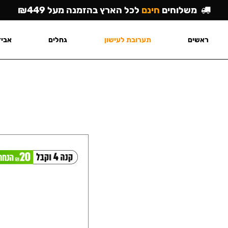
משלוחים
חינם
לכל הארץ בהזמנה מעל ₪449
ראשים
תערובת לעישון
גחלים
אביז