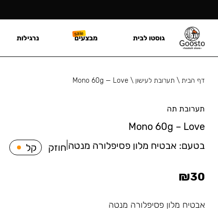
גוסטו לבית
מבצעים
נרגילות
דף הבית
\
תערובת לעישון
\
Mono 60g — Love
תערובת תה
Mono 60g – Love
בטעם:
אבטיח מלון פסיפלורה מנטה
|
חוזק
קל
₪
30
אבטיח מלון פסיפלורה מנטה