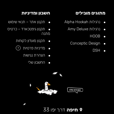
מתוגים מובילים
חשבון ומדיניות
נרגילות Alpha Hookah
תקנון אתר – תנאי שימוש
נרגילות Amy Deluxe
תקנון גיפטכארד – כרטיס
מתנה
HOOB
תקנון מועדון לקוחות
Conceptic Design
מדיניות פרטיות
?
DSH
הצהרת נגישות
החשבון שלי
חיפה
דרך יפו 33