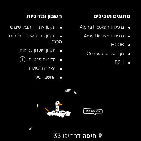
מתוגים מובילים
חשבון ומדיניות
נרגילות Alpha Hookah
תקנון אתר – תנאי שימוש
נרגילות Amy Deluxe
תקנון גיפטכארד – כרטיס
מתנה
HOOB
תקנון מועדון לקוחות
Conceptic Design
מדיניות פרטיות
?
DSH
הצהרת נגישות
החשבון שלי
חיפה
דרך יפו 33