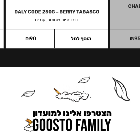
CHA
DALY CODE 250G – BERRY TABASCO
דומדמניות שחורות, ענבים
9
₪
הוסף לסל
90
₪
הצטרפו אלינו למועדון
כאן מקבלים יותר — הטבות, עדכונים והפתעות בלעדיות.