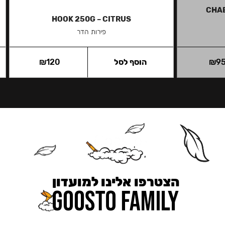
CHA
HOOK 250G – CITRUS
פירות הדר
9
₪
הוסף לסל
120
₪
הצטרפו אלינו למועדון
כאן מקבלים יותר — הטבות, עדכונים והפתעות בלעדיות.