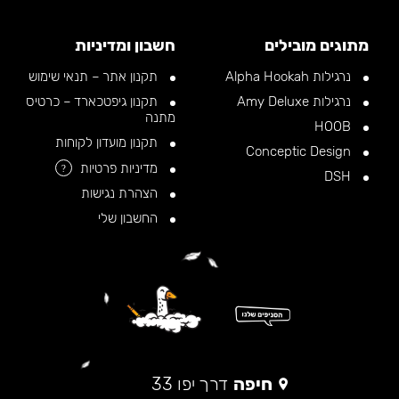
מתוגים מובילים
חשבון ומדיניות
נרגילות Alpha Hookah
תקנון אתר – תנאי שימוש
נרגילות Amy Deluxe
תקנון גיפטכארד – כרטיס
מתנה
HOOB
תקנון מועדון לקוחות
Conceptic Design
מדיניות פרטיות
?
DSH
הצהרת נגישות
החשבון שלי
חיפה
דרך יפו 33