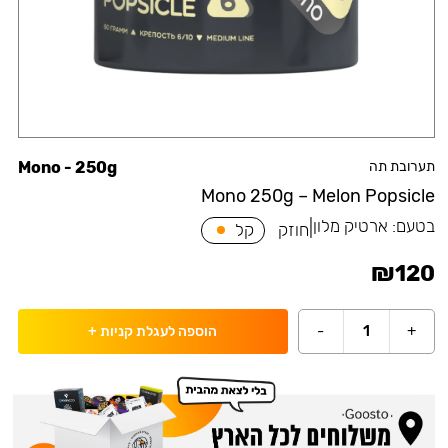
תערובת תה
Mono - 250g
Mono 250g – Melon Popsicle
בטעם:
ארטיק מלון
|
חוזק
קל
₪
120
-
1
+
הוספה לעגלת קניות
+