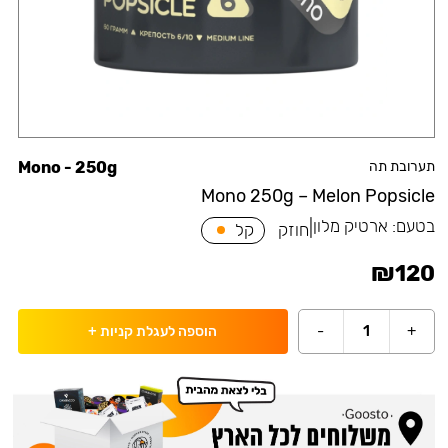
תערובת תה
Mono - 250g
Mono 250g – Melon Popsicle
בטעם:
ארטיק מלון
|
חוזק
קל
₪
120
-
1
+
הוספה לעגלת קניות
+