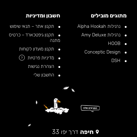
מתוגים מובילים
חשבון ומדיניות
נרגילות Alpha Hookah
תקנון אתר – תנאי שימוש
נרגילות Amy Deluxe
תקנון גיפטכארד – כרטיס
מתנה
HOOB
תקנון מועדון לקוחות
Conceptic Design
מדיניות פרטיות
?
DSH
הצהרת נגישות
החשבון שלי
חיפה
דרך יפו 33