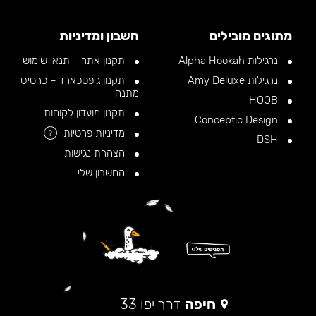
מתוגים מובילים
חשבון ומדיניות
נרגילות Alpha Hookah
תקנון אתר – תנאי שימוש
נרגילות Amy Deluxe
תקנון גיפטכארד – כרטיס
מתנה
HOOB
תקנון מועדון לקוחות
Conceptic Design
מדיניות פרטיות
?
DSH
הצהרת נגישות
החשבון שלי
חיפה
דרך יפו 33