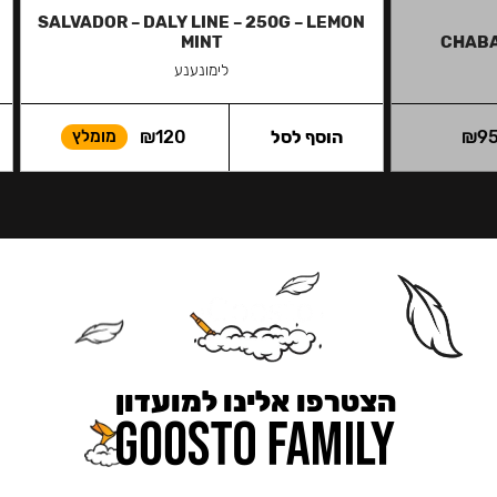
SALVADOR – DALY LINE – 250G – LEMON
MINT
CHABA
לימונענע
9
₪
הוסף לסל
120
₪
מומלץ
הצטרפו אלינו למועדון
כאן מקבלים יותר — הטבות, עדכונים והפתעות בלעדיות.