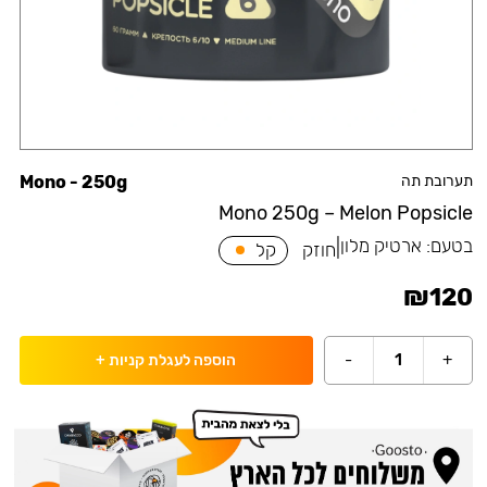
תערובת תה
Mono - 250g
Mono 250g – Melon Popsicle
בטעם:
ארטיק מלון
|
חוזק
קל
₪
120
-
1
+
הוספה לעגלת קניות
+