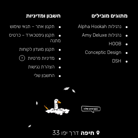
מתוגים מובילים
חשבון ומדיניות
נרגילות Alpha Hookah
תקנון אתר – תנאי שימוש
נרגילות Amy Deluxe
תקנון גיפטכארד – כרטיס
מתנה
HOOB
תקנון מועדון לקוחות
Conceptic Design
מדיניות פרטיות
?
DSH
הצהרת נגישות
החשבון שלי
חיפה
דרך יפו 33