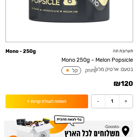
תערובת תה
Mono - 250g
Mono 250g – Melon Popsicle
בטעם:
ארטיק מלון
|
חוזק
קל
₪
120
-
1
+
הוספה לעגלת קניות
+