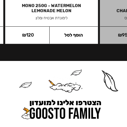
MONO 250G – WATERMELON
LEMONADE MELON
CHAB
ס
לימונדת אבטיח ומלון
9
₪
הוסף לסל
120
₪
הצטרפו אלינו למועדון
כאן מקבלים יותר — הטבות, עדכונים והפתעות בלעדיות.