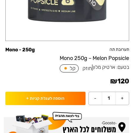
תערובת תה
Mono - 250g
Mono 250g – Melon Popsicle
בטעם:
ארטיק מלון
|
חוזק
קל
₪
120
-
1
+
הוספה לעגלת קניות
+