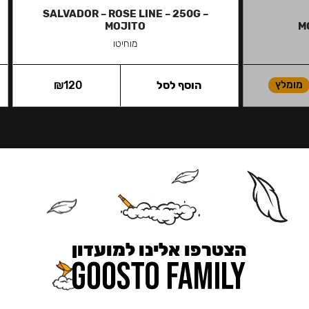
SALVADOR – ROSE LINE – 250G –
MOJITO
M
מוחיטו
מומלץ
הוסף לסל
120
₪
הצטרפו אלינו למועדון
כאן מקבלים יותר — הטבות, עדכונים והפתעות בלעדיות.