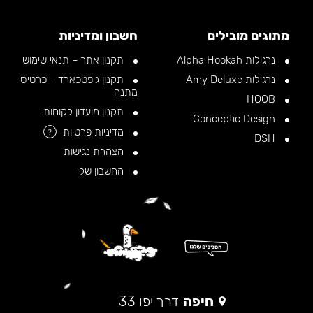
מתוגים מובילים
חשבון ומדיניות
נרגילות Alpha Hookah
תקנון אתר – תנאי שימוש
נרגילות Amy Deluxe
תקנון גיפטכארד – כרטיס
מתנה
HOOB
תקנון מועדון לקוחות
Conceptic Design
מדיניות פרטיות
?
DSH
הצהרת נגישות
החשבון שלי
חיפה
דרך יפו 33