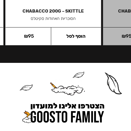
CHABACCO 200G – SKITTLE
CHAB
הסוכריות האהודות סקיטלס
9
₪
הוסף לסל
95
₪
הצטרפו אלינו למועדון
כאן מקבלים יותר — הטבות, עדכונים והפתעות בלעדיות.