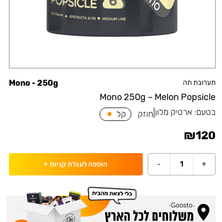
תערובת תה
Mono - 250g
Mono 250g – Melon Popsicle
בטעם:
ארטיק מלון
|
חוזק
קל
₪
120
-
1
+
הוספה לעגלת קניות
+