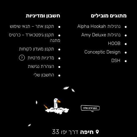
מתוגים מובילים
חשבון ומדיניות
נרגילות Alpha Hookah
תקנון אתר – תנאי שימוש
נרגילות Amy Deluxe
תקנון גיפטכארד – כרטיס
מתנה
HOOB
תקנון מועדון לקוחות
Conceptic Design
מדיניות פרטיות
?
DSH
הצהרת נגישות
החשבון שלי
חיפה
דרך יפו 33