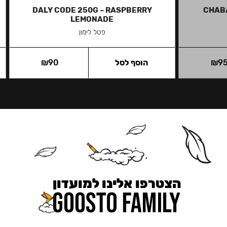
DALY CODE 250G – RASPBERRY
CHAB
LEMONADE
פטל לימון
9
₪
הוסף לסל
90
₪
הצטרפו אלינו למועדון
כאן מקבלים יותר — הטבות, עדכונים והפתעות בלעדיות.