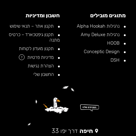
מתוגים מובילים
חשבון ומדיניות
נרגילות Alpha Hookah
תקנון אתר – תנאי שימוש
נרגילות Amy Deluxe
תקנון גיפטכארד – כרטיס
מתנה
HOOB
תקנון מועדון לקוחות
Conceptic Design
מדיניות פרטיות
?
DSH
הצהרת נגישות
החשבון שלי
חיפה
דרך יפו 33