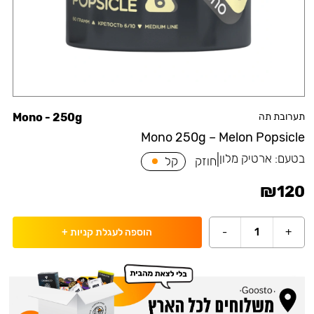
תערובת תה
Mono - 250g
Mono 250g – Melon Popsicle
בטעם:
ארטיק מלון
|
חוזק
קל
₪
120
-
1
+
הוספה לעגלת קניות
+