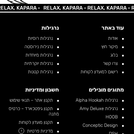
AX, KAPARA •
RELAX, KAPARA •
RELAX, KAPARA •
REL
עוד באתר
נרגילות
אודות
נרגילות רוסיות
מיקור חוץ
נרגילות נירוסטה
בלוג
נרגילות מיוחדות
צרו קשר
נרגילות יוקרתיות
רישום למועדון לקוחות
נרגילות קטנות
מתוגים מובילים
חשבון ומדיניות
נרגילות Alpha Hookah
תקנון אתר – תנאי שימוש
נרגילות Amy Deluxe
תקנון גיפטכארד – כרטיס
מתנה
HOOB
תקנון מועדון לקוחות
Conceptic Design
מדיניות פרטיות
?
DSH