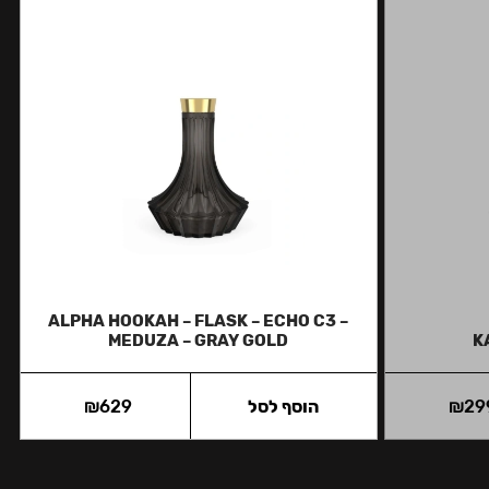
ALPHA HOOKAH – FLASK – ECHO C3 –
MEDUZA – GRAY GOLD
K
29
₪
הוסף לסל
629
₪