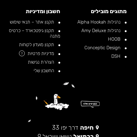
מתוגים מובילים
חשבון ומדיניות
נרגילות Alpha Hookah
תקנון אתר – תנאי שימוש
נרגילות Amy Deluxe
תקנון גיפטכארד – כרטיס
מתנה
HOOB
תקנון מועדון לקוחות
Conceptic Design
מדיניות פרטיות
?
DSH
הצהרת נגישות
החשבון שלי
חיפה
דרך יפו 33
כרמיאל
נשיאי ישראל 9