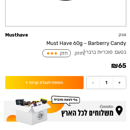
טבק
Musthave
Must Have 60g – Barberry Candy
בטעם:
סוכריות ברברי
|
חוזק
חזק
₪
65
-
1
+
הוספה לעגלת קניות
+