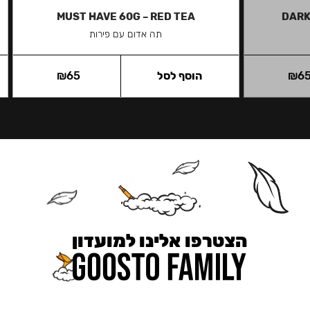
MUST HAVE 60G – RED TEA
DARK
תה אדום עם פירות
6
₪
הוסף לסל
65
₪
הצטרפו אלינו למועדון
כאן מקבלים יותר — הטבות, עדכונים והפתעות בלעדיות.