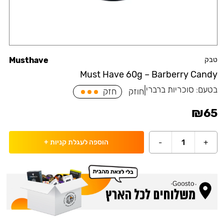
טבק
Musthave
Must Have 60g – Barberry Candy
בטעם:
סוכריות ברברי
|
חוזק
חזק
₪
65
-
1
+
הוספה לעגלת קניות
+