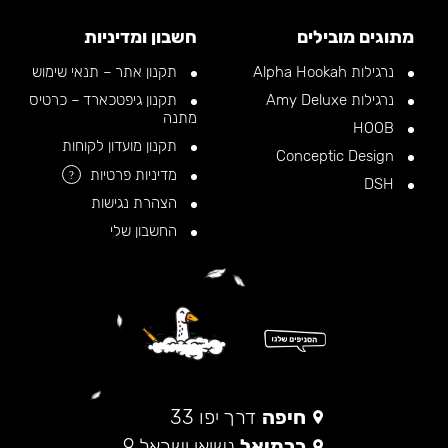
מתוגים מובילים
חשבון ומדיניות
נרגילות Alpha Hookah
תקנון אתר – תנאי שימוש
נרגילות Amy Deluxe
תקנון גיפטכארד – כרטיס
מתנה
HOOB
תקנון מועדון לקוחות
Conceptic Design
מדיניות פרטיות
?
DSH
הצהרת נגישות
החשבון שלי
חיפה
דרך יפו 33
כרמיאל
נשיאי ישראל 9