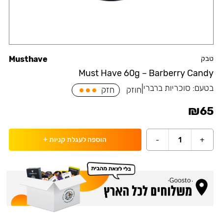
טבק
Musthave
Must Have 60g – Barberry Candy
בטעם:
סוכריות ברברי
|
חוזק
חזק
₪
65
-
1
+
הוספה לעגלת קניות
+