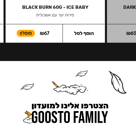
BLACK BURN 60G – ICE BABY
DARK
פירות יער עם אשכולית
6
₪
הוסף לסל
67
₪
מומלץ
הצטרפו אלינו למועדון
כאן מקבלים יותר — הטבות, עדכונים והפתעות בלעדיות.