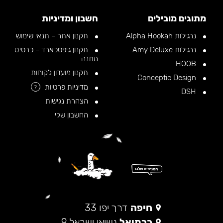
מתוגים מובילים
חשבון ומדיניות
נרגילות Alpha Hookah
תקנון אתר – תנאי שימוש
נרגילות Amy Deluxe
תקנון גיפטכארד – כרטיס
מתנה
HOOB
תקנון מועדון לקוחות
Conceptic Design
מדיניות פרטיות
?
DSH
הצהרת נגישות
החשבון שלי
חיפה
דרך יפו 33
כרמיאל
נשיאי ישראל 9