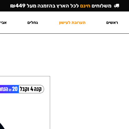
משלוחים
חינם
לכל הארץ בהזמנה מעל ₪449
ראשים
תערובת לעישון
גחלים
אביז