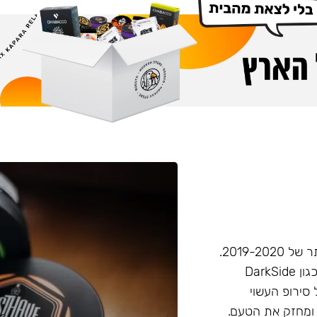
חברת Musthave היא אחת מחברות הטבק הפופולריות ביותר של 2019-2020.
המאסטהב דומה בעוצמתו לחברות טבק חזקות יותר בענף, (כגון DarkSide
 סירופ העשוי
 ומחזק את הטעם.