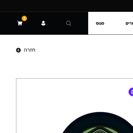
1
רים
סנוס
חזרה