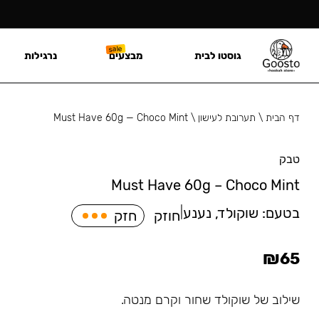
גוסטו לבית
מבצעים
נרגילות
דף הבית
\
תערובת לעישון
\
Must Have 60g — Choco Mint
טבק
Must Have 60g – Choco Mint
בטעם:
שוקולד, נענע
|
חוזק
חזק
₪
65
שילוב של שוקולד שחור וקרם מנטה.