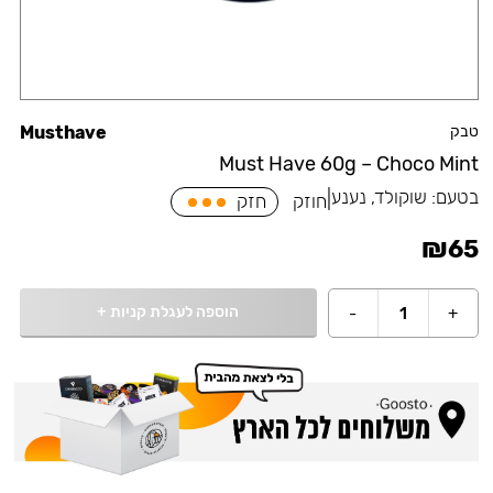
טבק
Musthave
Must Have 60g – Choco Mint
בטעם:
שוקולד, נענע
|
חוזק
חזק
₪
65
הוספה לעגלת קניות
+
-
1
+