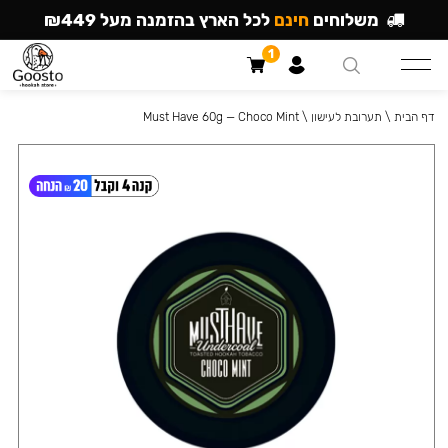
משלוחים
חינם
לכל הארץ בהזמנה מעל ₪449
1
דף הבית
\
תערובת לעישון
\
Must Have 60g — Choco Mint