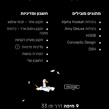
מתוגים מובילים
חשבון ומדיניות
נרגילות Alpha Hookah
תקנון אתר – תנאי שימוש
נרגילות Amy Deluxe
תקנון גיפטכארד – כרטיס
מתנה
HOOB
תקנון מועדון לקוחות
Conceptic Design
מדיניות פרטיות
?
DSH
הצהרת נגישות
החשבון שלי
חיפה
דרך יפו 33