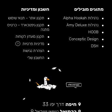
מתוגים מובילים
חשבון ומדיניות
נרגילות Alpha Hookah
תקנון אתר – תנאי שימוש
נרגילות Amy Deluxe
תקנון גיפטכארד – כרטיס
מתנה
HOOB
תקנון מועדון לקוחות
Conceptic Design
מדיניות פרטיות
?
DSH
הצהרת נגישות
החשבון שלי
חיפה
דרך יפו 33
כרמיאל
נשיאי ישראל 9