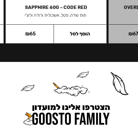
SAPPHIRE 60G – CODE RED
OVERD
תות שדה, פטל, אשכולית ורודה וליצ'י
6
₪
הוסף לסל
65
₪
הצטרפו אלינו למועדון
כאן מקבלים יותר — הטבות, עדכונים והפתעות בלעדיות.