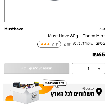
טבק
Musthave
Must Have 60g – Choco Mint
בטעם:
שוקולד, נענע
|
חוזק
חזק
₪
65
הוספה לעגלת קניות
+
-
1
+