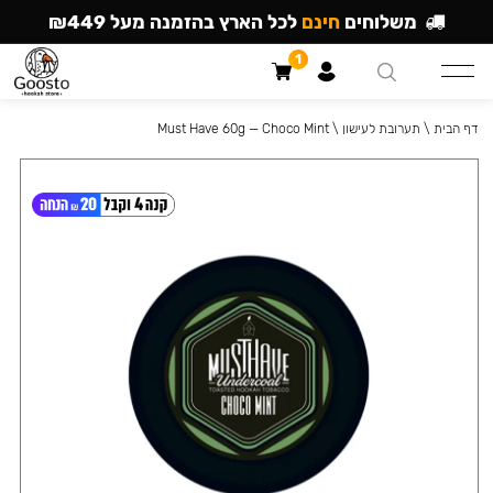
משלוחים
חינם
לכל הארץ בהזמנה מעל ₪449
1
דף הבית
\
תערובת לעישון
\
Must Have 60g — Choco Mint