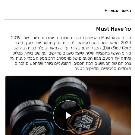
תיאור המוצר +
על Must Have
חברת Musthave היא אחת מחברות הטבק הפופולריות ביותר של 2019-
2020. המאסטהב דומה בעוצמתו לחברות טבק חזקות יותר בענף, (כגון
DarkSide Core). הטבק חתוך בצורה עדינה מאוד ובעלת כמות רבה של
סירופ העשוי מתמציות עילית שיוצר טעמים מדויקים ועמוקים ביותר, מבליט
ומחזק את הטעם. מגוון הטעמים של מאסטהב רחב מספיק בכדי לענות על
צרכיהם של המעשנים המתוחכמים והתובעניים ביותר שמחפשים דברים
מיוחדים, ספציפיים, ומדויקים בטעם!