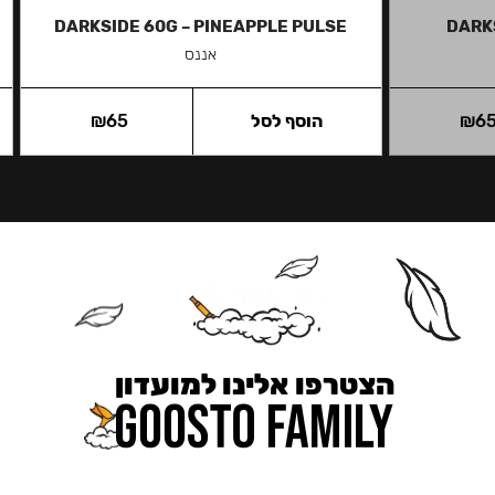
DARKSIDE 60G – PINEAPPLE PULSE
DARKS
אננס
6
₪
הוסף לסל
65
₪
הצטרפו אלינו למועדון
כאן מקבלים יותר — הטבות, עדכונים והפתעות בלעדיות.