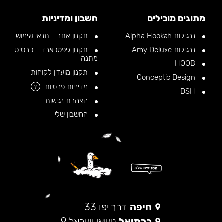
מתוגים מובילים
חשבון ומדיניות
נרגילות Alpha Hookah
תקנון אתר – תנאי שימוש
נרגילות Amy Deluxe
תקנון גיפטכארד – כרטיס
מתנה
HOOB
תקנון מועדון לקוחות
Conceptic Design
מדיניות פרטיות
?
DSH
הצהרת נגישות
החשבון שלי
חיפה
דרך יפו 33
כרמיאל
נשיאי ישראל 9