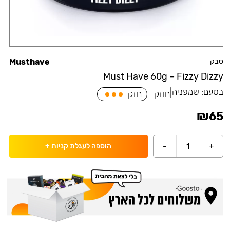
טבק
Musthave
Must Have 60g – Fizzy Dizzy
בטעם:
שמפניה
|
חוזק
חזק
₪
65
-
1
+
הוספה לעגלת קניות
+