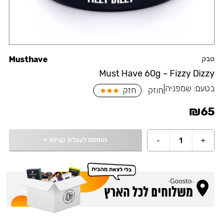
טבק
Musthave
Must Have 60g – Fizzy Dizzy
בטעם:
שמפניה
|
חוזק
חזק
₪
65
הוספה לעגלת קניות
+
-
1
+