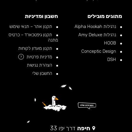
מתוגים מובילים
חשבון ומדיניות
נרגילות Alpha Hookah
תקנון אתר – תנאי שימוש
נרגילות Amy Deluxe
תקנון גיפטכארד – כרטיס
מתנה
HOOB
תקנון מועדון לקוחות
Conceptic Design
מדיניות פרטיות
?
DSH
הצהרת נגישות
החשבון שלי
חיפה
דרך יפו 33