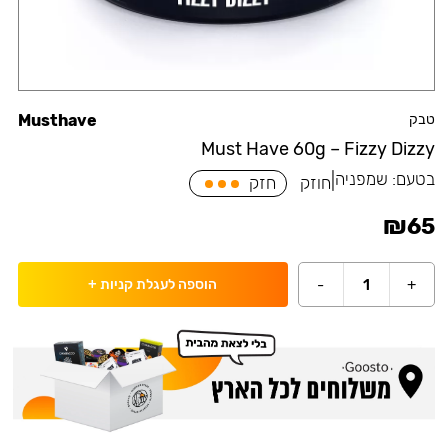
טבק
Musthave
Must Have 60g – Fizzy Dizzy
בטעם:
שמפניה
|
חוזק
חזק
₪
65
-
1
+
הוספה לעגלת קניות
+