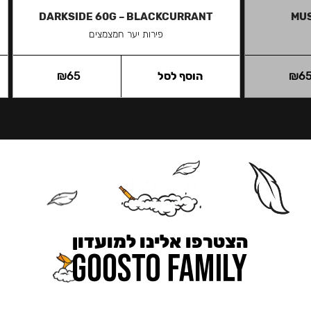
DARKSIDE 60G – BLACKCURRANT
MUS
פירות יער חמצמצים
6
₪
הוסף לסל
65
₪
הצטרפו אלינו למועדון
כאן מקבלים יותר — הטבות, עדכונים והפתעות בלעדיות.