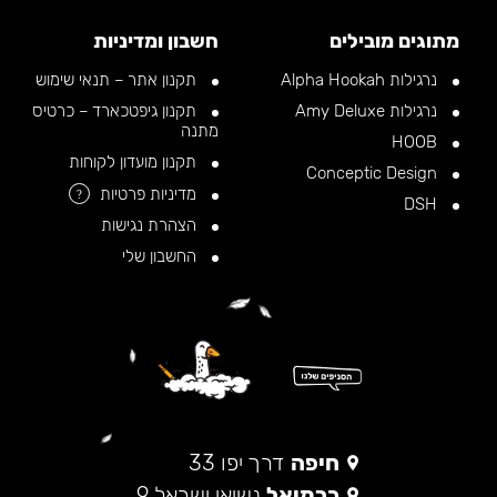
מתוגים מובילים
חשבון ומדיניות
נרגילות Alpha Hookah
תקנון אתר – תנאי שימוש
נרגילות Amy Deluxe
תקנון גיפטכארד – כרטיס
מתנה
HOOB
תקנון מועדון לקוחות
Conceptic Design
מדיניות פרטיות
?
DSH
הצהרת נגישות
החשבון שלי
חיפה
דרך יפו 33
כרמיאל
נשיאי ישראל 9