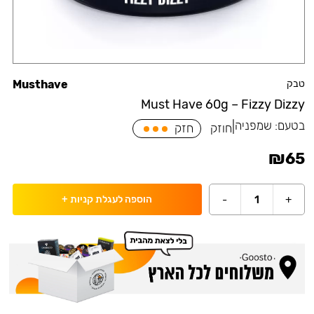
טבק
Musthave
Must Have 60g – Fizzy Dizzy
בטעם:
שמפניה
|
חוזק
חזק
₪
65
-
1
+
הוספה לעגלת קניות
+