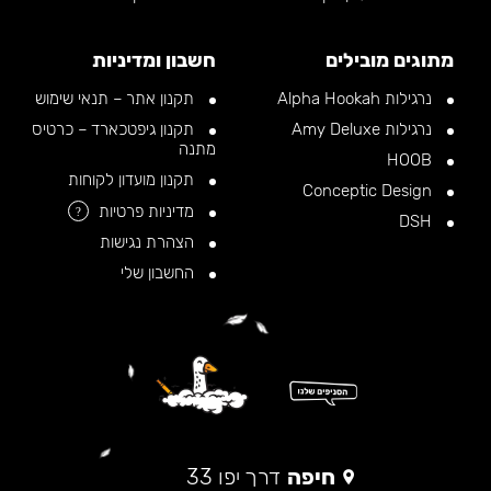
מתוגים מובילים
חשבון ומדיניות
נרגילות Alpha Hookah
תקנון אתר – תנאי שימוש
נרגילות Amy Deluxe
תקנון גיפטכארד – כרטיס
מתנה
HOOB
תקנון מועדון לקוחות
Conceptic Design
מדיניות פרטיות
?
DSH
הצהרת נגישות
החשבון שלי
חיפה
דרך יפו 33