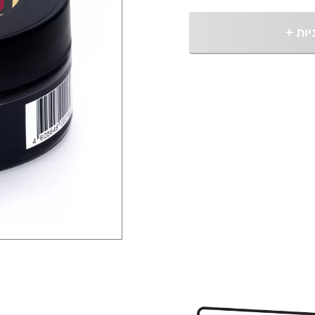
יות
+