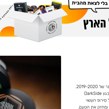
חברת Musthave היא אחת מחברות הטבק הפופולריות ביותר של 2019-2020.
המאסטהב דומה בעוצמתו לחברות טבק חזקות יותר בענף, (כגון DarkSide
 סירופ העשוי
 ומחזק את הטעם.