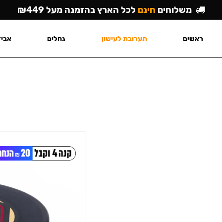
משלוחים
חינם
לכל הארץ בהזמנה מעל ₪449
ראשים
תערובת לעישון
גחלים
אביז