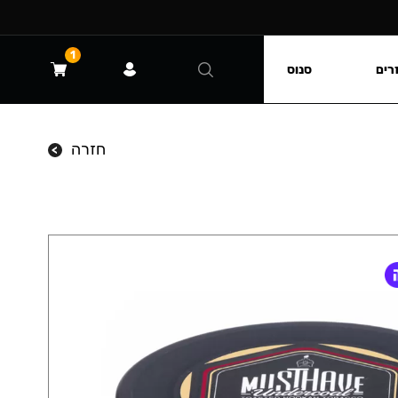
1
רים
סנוס
חזרה