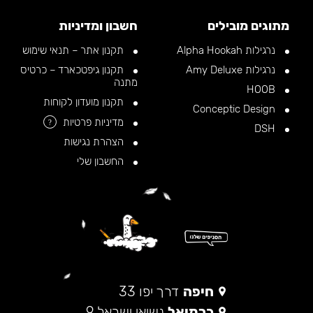
מתוגים מובילים
חשבון ומדיניות
נרגילות Alpha Hookah
תקנון אתר – תנאי שימוש
נרגילות Amy Deluxe
תקנון גיפטכארד – כרטיס
מתנה
HOOB
תקנון מועדון לקוחות
Conceptic Design
מדיניות פרטיות
?
DSH
הצהרת נגישות
החשבון שלי
חיפה
דרך יפו 33
כרמיאל
נשיאי ישראל 9