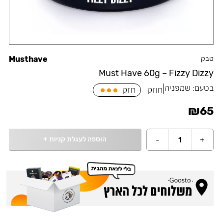
טבק
Musthave
Must Have 60g – Fizzy Dizzy
בטעם:
שמפניה
|
חוזק
חזק
₪
65
הוספה לעגלת קניות
+
-
1
+