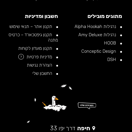
מתוגים מובילים
חשבון ומדיניות
נרגילות Alpha Hookah
תקנון אתר – תנאי שימוש
נרגילות Amy Deluxe
תקנון גיפטכארד – כרטיס
מתנה
HOOB
תקנון מועדון לקוחות
Conceptic Design
מדיניות פרטיות
?
DSH
הצהרת נגישות
החשבון שלי
חיפה
דרך יפו 33