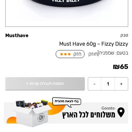
טבק
Musthave
Must Have 60g – Fizzy Dizzy
בטעם:
שמפניה
|
חוזק
חזק
₪
65
הוספה לעגלת קניות
+
-
1
+