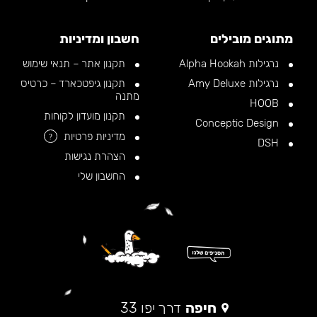
מתוגים מובילים
חשבון ומדיניות
נרגילות Alpha Hookah
תקנון אתר – תנאי שימוש
נרגילות Amy Deluxe
תקנון גיפטכארד – כרטיס
מתנה
HOOB
תקנון מועדון לקוחות
Conceptic Design
מדיניות פרטיות
?
DSH
הצהרת נגישות
החשבון שלי
חיפה
דרך יפו 33