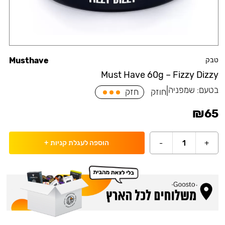
טבק
Musthave
Must Have 60g – Fizzy Dizzy
בטעם:
שמפניה
|
חוזק
חזק
₪
65
-
1
+
הוספה לעגלת קניות
+