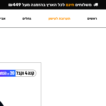
משלוחים
חינם
לכל הארץ בהזמנה מעל ₪449
ראשים
תערובת לעישון
גחלים
אביז