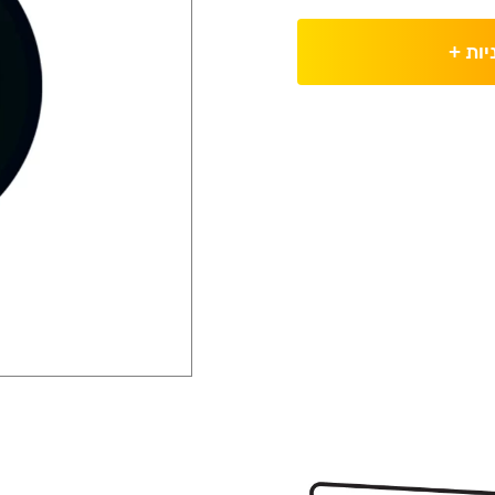
יות
+