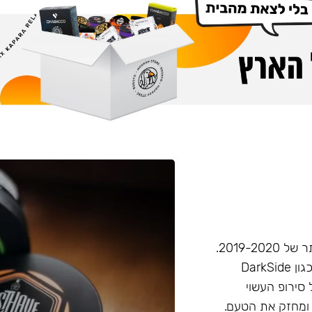
חברת Musthave היא אחת מחברות הטבק הפופולריות ביותר של 2019-2020.
המאסטהב דומה בעוצמתו לחברות טבק חזקות יותר בענף, (כגון DarkSide
 סירופ העשוי
 ומחזק את הטעם.