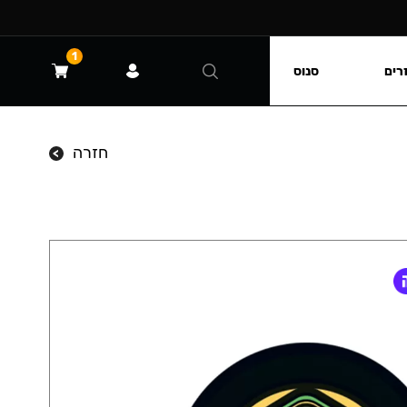
1
רים
סנוס
חזרה