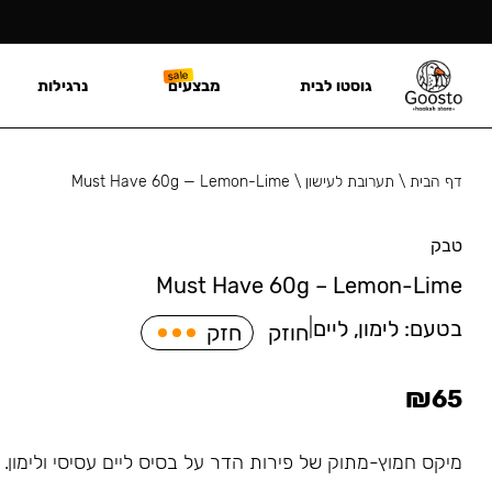
גוסטו לבית
מבצעים
נרגילות
דף הבית
\
תערובת לעישון
\
Must Have 60g — Lemon-Lime
טבק
Must Have 60g – Lemon-Lime
בטעם:
לימון, ליים
|
חוזק
חזק
₪
65
מיקס חמוץ-מתוק של פירות הדר על בסיס ליים עסיסי ולימון.