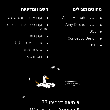
מתוגים מובילים
חשבון ומדיניות
נרגילות Alpha Hookah
תקנון אתר – תנאי שימוש
נרגילות Amy Deluxe
תקנון גיפטכארד – כרטיס
מתנה
HOOB
תקנון מועדון לקוחות
Conceptic Design
מדיניות פרטיות
?
DSH
הצהרת נגישות
החשבון שלי
חיפה
דרך יפו 33
כרמיאל
נשיאי ישראל 9