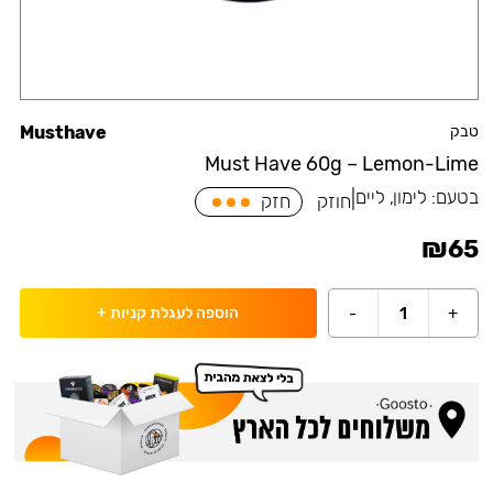
טבק
Musthave
Must Have 60g – Lemon-Lime
בטעם:
לימון, ליים
|
חוזק
חזק
₪
65
-
1
+
הוספה לעגלת קניות
+