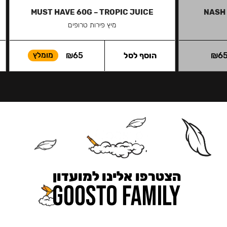
MUST HAVE 60G – TROPIC JUICE
NASH 
מיץ פירות טרופים
6
₪
הוסף לסל
65
₪
מומלץ
הצטרפו אלינו למועדון
כאן מקבלים יותר — הטבות, עדכונים והפתעות בלעדיות.