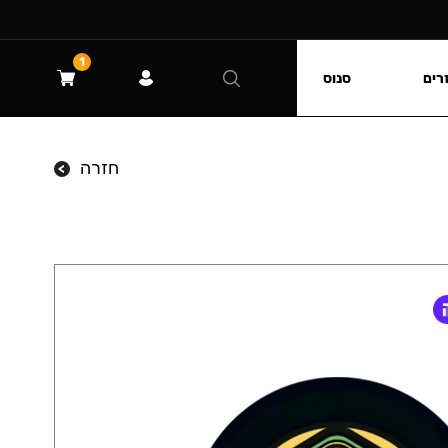
1
רים
סנוס
חזרה