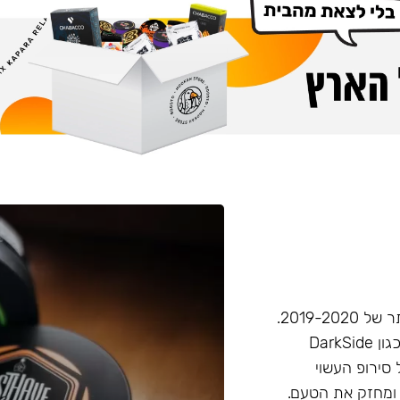
חברת Musthave היא אחת מחברות הטבק הפופולריות ביותר של 2019-2020.
המאסטהב דומה בעוצמתו לחברות טבק חזקות יותר בענף, (כגון DarkSide
 סירופ העשוי
 ומחזק את הטעם.