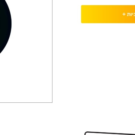
יות
+