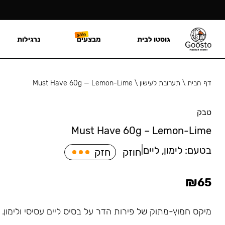
גוסטו לבית
מבצעים
נרגילות
דף הבית
\
תערובת לעישון
\
Must Have 60g — Lemon-Lime
טבק
Must Have 60g – Lemon-Lime
בטעם:
לימון, ליים
|
חוזק
חזק
₪
65
מיקס חמוץ-מתוק של פירות הדר על בסיס ליים עסיסי ולימון.