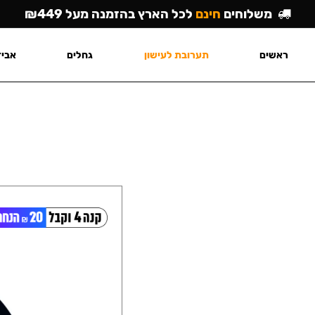
משלוחים
חינם
לכל הארץ בהזמנה מעל ₪449
ראשים
תערובת לעישון
גחלים
אביז