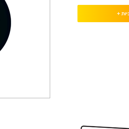
יות
+