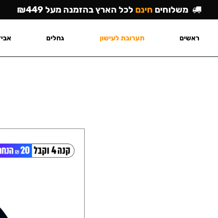
משלוחים
חינם
לכל הארץ בהזמנה מעל ₪449
ראשים
תערובת לעישון
גחלים
אביז