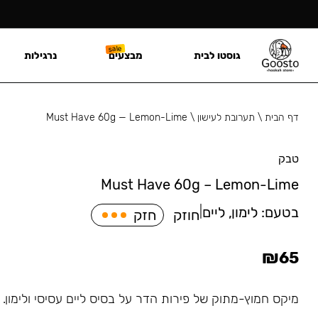
גוסטו לבית
מבצעים
נרגילות
דף הבית
\
תערובת לעישון
\
Must Have 60g — Lemon-Lime
טבק
Must Have 60g – Lemon-Lime
בטעם:
לימון, ליים
|
חוזק
חזק
₪
65
מיקס חמוץ-מתוק של פירות הדר על בסיס ליים עסיסי ולימון.