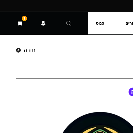
1
רים
סנוס
חזרה