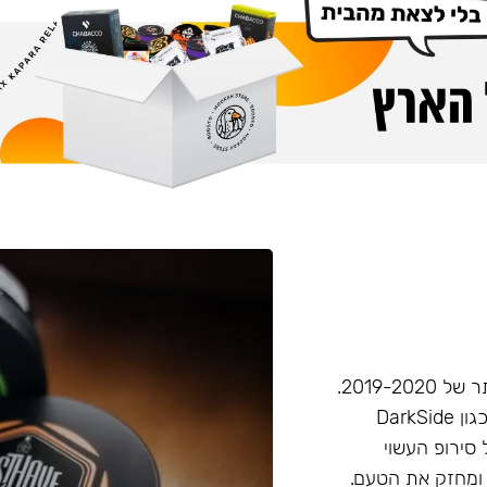
חברת Musthave היא אחת מחברות הטבק הפופולריות ביותר של 2019-2020.
המאסטהב דומה בעוצמתו לחברות טבק חזקות יותר בענף, (כגון DarkSide
 סירופ העשוי
 ומחזק את הטעם.