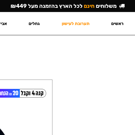
משלוחים
חינם
לכל הארץ בהזמנה מעל ₪449
ראשים
תערובת לעישון
גחלים
אביז