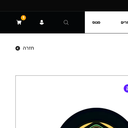
1
רים
סנוס
חזרה