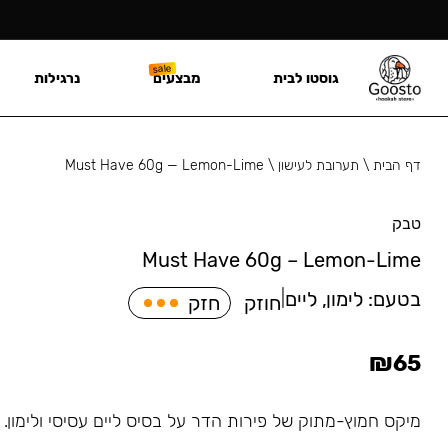
גוסטו לבית
מבצעים
נרגילות
דף הבית
\
תערובת לעישון
\
Must Have 60g — Lemon-Lime
טבק
Must Have 60g – Lemon-Lime
בטעם:
לימון, ליים
|
חוזק
חזק
₪
65
מיקס חמוץ-מתוק של פירות הדר על בסיס ליים עסיסי ולימון.