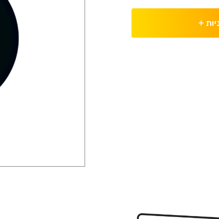
יות
+