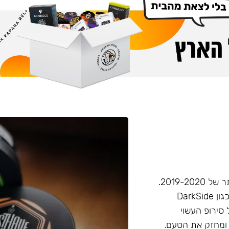
חברת Musthave היא אחת מחברות הטבק הפופולריות ביותר של 2019-2020.
המאסטהב דומה בעוצמתו לחברות טבק חזקות יותר בענף, (כגון DarkSide
 סירופ העשוי
 ומחזק את הטעם.