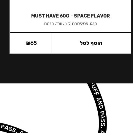
MUST HAVE 60G – SPACE FLAVOR
מנגו, פסיפלורה, ליצ'י, וורד, מנטה
הוסף לסל
65
₪