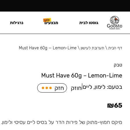
גוסטו לבית
מבצעים
נרגילות
דף הבית
\
תערובת לעישון
\
Must Have 60g — Lemon-Lime
טבק
Must Have 60g – Lemon-Lime
בטעם:
לימון, ליים
|
חוזק
חזק
₪
65
מיקס חמוץ-מתוק של פירות הדר על בסיס ליים עסיסי ולימון.