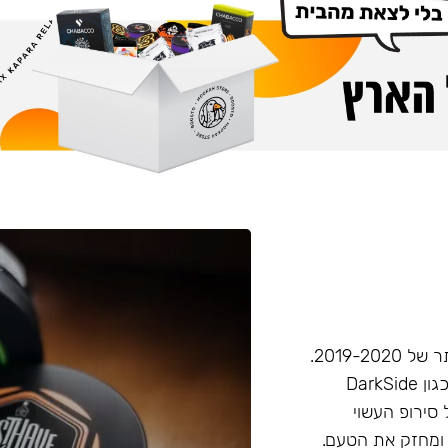
חברת Musthave היא אחת מחברות הטבק הפופולריות ביותר של 2019-2020.
המאסטהב דומה בעוצמתו לחברות טבק חזקות יותר בענף, (כגון DarkSide
 סירופ העשוי
 ומחזק את הטעם.