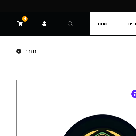
1
רים
סנוס
חזרה