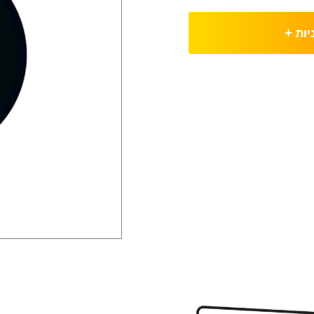
יות
+