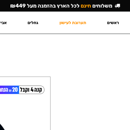
משלוחים
חינם
לכל הארץ בהזמנה מעל ₪449
ראשים
תערובת לעישון
גחלים
אביז