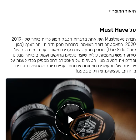
תיאור המוצר +
על Must Have
חברת Musthave היא אחת מחברות הטבק הפופולריות ביותר של 2019-
2020. המאסטהב דומה בעוצמתו לחברות טבק חזקות יותר בענף, (כגון
DarkSide Core). הטבק חתוך בצורה עדינה מאוד ובעלת כמות רבה של
סירופ העשוי מתמציות עילית שיוצר טעמים מדויקים ועמוקים ביותר, מבליט
ומחזק את הטעם. מגוון הטעמים של מאסטהב רחב מספיק בכדי לענות על
צרכיהם של המעשנים המתוחכמים והתובעניים ביותר שמחפשים דברים
מיוחדים, ספציפיים, ומדויקים בטעם!