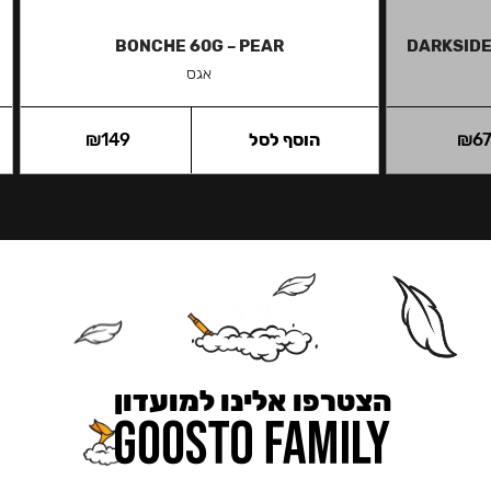
BONCHE 60G – PEAR
DARKSIDE
אגס
6
₪
הוסף לסל
149
₪
הצטרפו אלינו למועדון