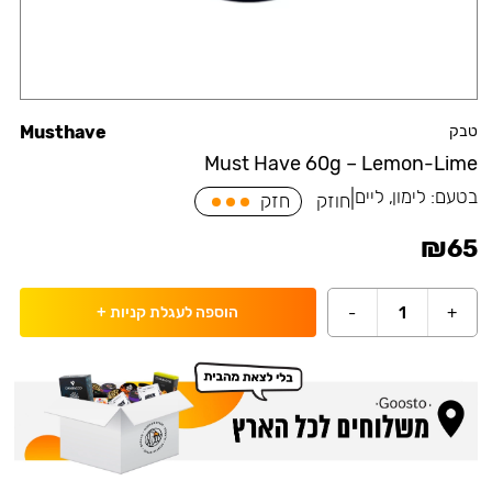
טבק
Musthave
Must Have 60g – Lemon-Lime
בטעם:
לימון, ליים
|
חוזק
חזק
₪
65
-
1
+
הוספה לעגלת קניות
+