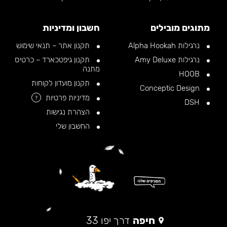
מתוגים מובילים
חשבון ומדיניות
נרגילות Alpha Hookah
תקנון אתר – תנאי שימוש
נרגילות Amy Deluxe
תקנון גיפטכארד – כרטיס
מתנה
HOOB
תקנון מועדון לקוחות
Conceptic Design
מדיניות פרטיות
?
DSH
הצהרת נגישות
החשבון שלי
חיפה
דרך יפו 33