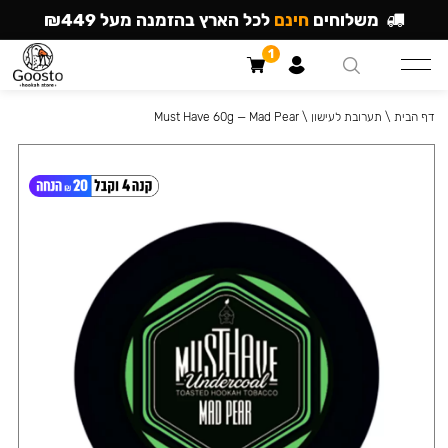
משלוחים
חינם
לכל הארץ בהזמנה מעל ₪449
1
דף הבית
\
תערובת לעישון
\
Must Have 60g — Mad Pear