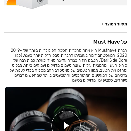
תיאור המוצר +
על Must Have
חברת Musthave היא אחת מחברות הטבק הפופולריות ביותר של 2019-
2020. המאסטהב דומה בעוצמתו לחברות טבק חזקות יותר בענף, (כגון
DarkSide Core). הטבק חתוך בצורה עדינה מאוד ובעלת כמות רבה של
סירופ העשוי מתמציות עילית שיוצר טעמים מדויקים ועמוקים ביותר, מבליט
ומחזק את הטעם. מגוון הטעמים של מאסטהב רחב מספיק בכדי לענות על
צרכיהם של המעשנים המתוחכמים והתובעניים ביותר שמחפשים דברים
מיוחדים, ספציפיים, ומדויקים בטעם!