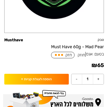
טבק
Musthave
Must Have 60g – Mad Pear
בטעם:
אגס
|
חוזק
חזק
₪
65
-
1
+
הוספה לעגלת קניות
+