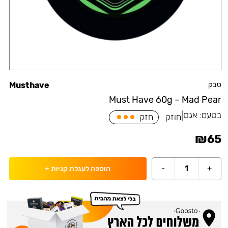
טבק
Musthave
Must Have 60g – Mad Pear
בטעם:
אגס
|
חוזק
חזק
₪
65
-
1
+
הוספה לעגלת קניות
+