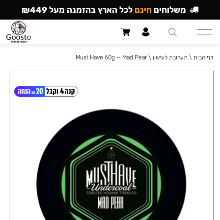
משלוחים
חינם
לכל הארץ בהזמנה מעל ₪449
דף הבית
\
תערובת לעישון
\
Must Have 60g — Mad Pear