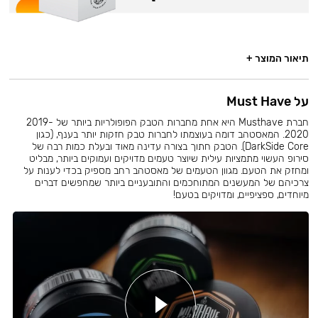
תיאור המוצר +
על Must Have
חברת Musthave היא אחת מחברות הטבק הפופולריות ביותר של 2019-
2020. המאסטהב דומה בעוצמתו לחברות טבק חזקות יותר בענף, (כגון
DarkSide Core). הטבק חתוך בצורה עדינה מאוד ובעלת כמות רבה של
סירופ העשוי מתמציות עילית שיוצר טעמים מדויקים ועמוקים ביותר, מבליט
ומחזק את הטעם. מגוון הטעמים של מאסטהב רחב מספיק בכדי לענות על
צרכיהם של המעשנים המתוחכמים והתובעניים ביותר שמחפשים דברים
מיוחדים, ספציפיים, ומדויקים בטעם!