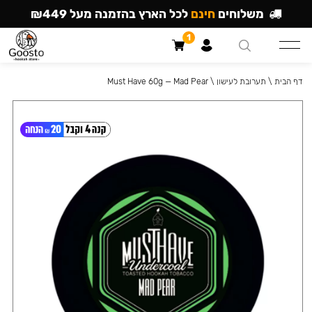
משלוחים
חינם
לכל הארץ בהזמנה מעל ₪449
1
דף הבית
\
תערובת לעישון
\
Must Have 60g — Mad Pear