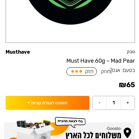
טבק
Musthave
Must Have 60g – Mad Pear
בטעם:
אגס
|
חוזק
חזק
₪
65
-
1
+
הוספה לעגלת קניות
+