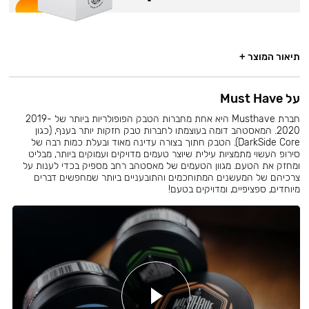
תיאור המוצר +
על Must Have
חברת Musthave היא אחת מחברות הטבק הפופולריות ביותר של 2019-
2020. המאסטהב דומה בעוצמתו לחברות טבק חזקות יותר בענף, (כגון
DarkSide Core). הטבק חתוך בצורה עדינה מאוד ובעלת כמות רבה של
סירופ העשוי מתמציות עילית שיוצר טעמים מדויקים ועמוקים ביותר, מבליט
ומחזק את הטעם. מגוון הטעמים של מאסטהב רחב מספיק בכדי לענות על
צרכיהם של המעשנים המתוחכמים והתובעניים ביותר שמחפשים דברים
מיוחדים, ספציפיים, ומדויקים בטעם!