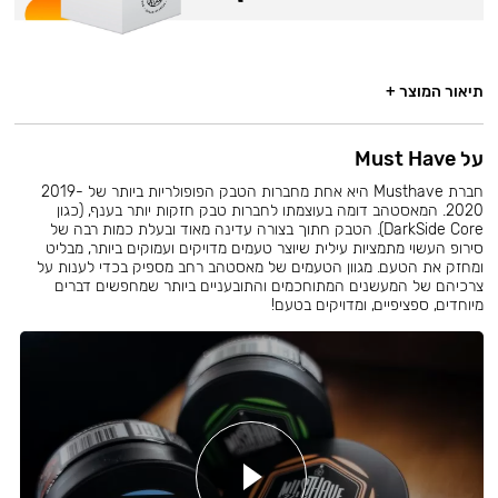
תיאור המוצר +
על Must Have
חברת Musthave היא אחת מחברות הטבק הפופולריות ביותר של 2019-
2020. המאסטהב דומה בעוצמתו לחברות טבק חזקות יותר בענף, (כגון
DarkSide Core). הטבק חתוך בצורה עדינה מאוד ובעלת כמות רבה של
סירופ העשוי מתמציות עילית שיוצר טעמים מדויקים ועמוקים ביותר, מבליט
ומחזק את הטעם. מגוון הטעמים של מאסטהב רחב מספיק בכדי לענות על
צרכיהם של המעשנים המתוחכמים והתובעניים ביותר שמחפשים דברים
מיוחדים, ספציפיים, ומדויקים בטעם!