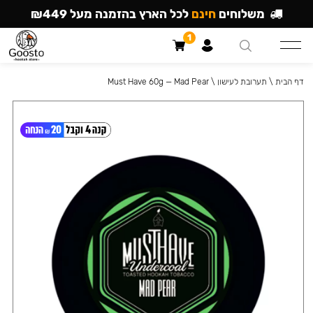
משלוחים
חינם
לכל הארץ בהזמנה מעל ₪449
1
דף הבית
\
תערובת לעישון
\
Must Have 60g — Mad Pear