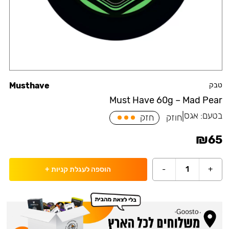
טבק
Musthave
Must Have 60g – Mad Pear
בטעם:
אגס
|
חוזק
חזק
₪
65
-
1
+
הוספה לעגלת קניות
+