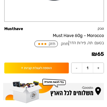
טבק
Musthave
Must Have 60g – Morocco
בטעם:
תה, פירות הדר
|
חוזק
חזק
₪
65
-
1
+
הוספה לעגלת קניות
+