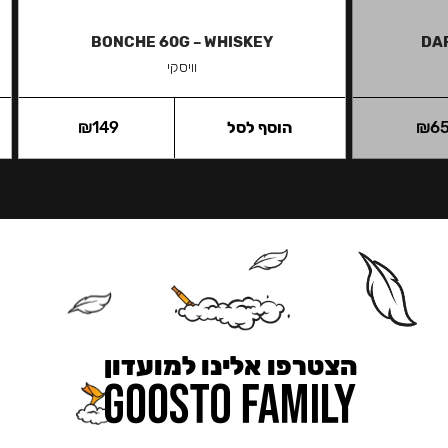
BONCHE 60G – WHISKEY
DAR
וויסקי
6
₪
הוסף לסל
149
₪
הצטרפו אלינו למועדון