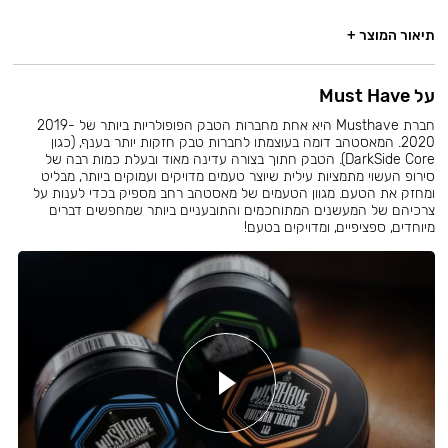
תיאור המוצר +
על Must Have
חברת Musthave היא אחת מחברות הטבק הפופולריות ביותר של 2019-
2020. המאסטהב דומה בעוצמתו לחברות טבק חזקות יותר בענף, (כגון
DarkSide Core). הטבק חתוך בצורה עדינה מאוד ובעלת כמות רבה של
סירופ העשוי מתמציות עילית שיוצר טעמים מדויקים ועמוקים ביותר, מבליט
ומחזק את הטעם. מגוון הטעמים של מאסטהב רחב מספיק בכדי לענות על
צרכיהם של המעשנים המתוחכמים והתובעניים ביותר שמחפשים דברים
מיוחדים, ספציפיים, ומדויקים בטעם!