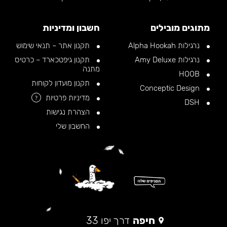
מתוגים מובילים
חשבון ומדיניות
נרגילות Alpha Hookah
תקנון אתר – תנאי שימוש
נרגילות Amy Deluxe
תקנון גיפטכארד – כרטיס
מתנה
HOOB
תקנון מועדון לקוחות
Conceptic Design
מדיניות פרטיות
?
DSH
הצהרת נגישות
החשבון שלי
חיפה
דרך יפו 33