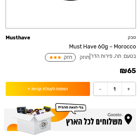
טבק
Musthave
Must Have 60g – Morocco
בטעם:
תה, פירות הדר
|
חוזק
חזק
₪
65
-
1
+
הוספה לעגלת קניות
+