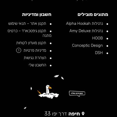
מתוגים מובילים
חשבון ומדיניות
נרגילות Alpha Hookah
תקנון אתר – תנאי שימוש
נרגילות Amy Deluxe
תקנון גיפטכארד – כרטיס
מתנה
HOOB
תקנון מועדון לקוחות
Conceptic Design
מדיניות פרטיות
?
DSH
הצהרת נגישות
החשבון שלי
חיפה
דרך יפו 33