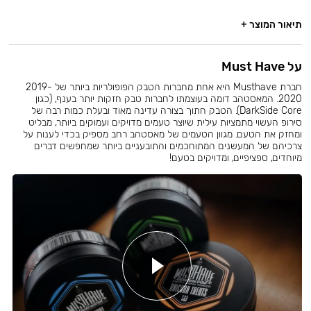
תיאור המוצר +
על Must Have
חברת Musthave היא אחת מחברות הטבק הפופולריות ביותר של 2019-
2020. המאסטהב דומה בעוצמתו לחברות טבק חזקות יותר בענף, (כגון
DarkSide Core). הטבק חתוך בצורה עדינה מאוד ובעלת כמות רבה של
סירופ העשוי מתמציות עילית שיוצר טעמים מדויקים ועמוקים ביותר, מבליט
ומחזק את הטעם. מגוון הטעמים של מאסטהב רחב מספיק בכדי לענות על
צרכיהם של המעשנים המתוחכמים והתובעניים ביותר שמחפשים דברים
מיוחדים, ספציפיים, ומדויקים בטעם!