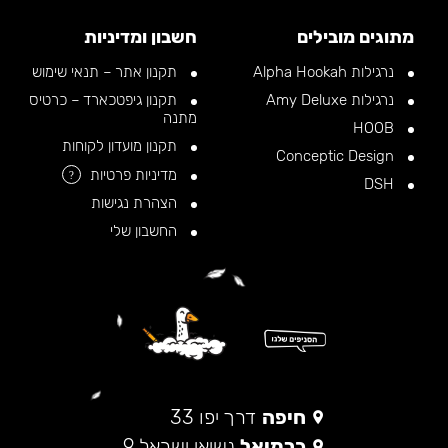
מתוגים מובילים
חשבון ומדיניות
נרגילות Alpha Hookah
תקנון אתר – תנאי שימוש
נרגילות Amy Deluxe
תקנון גיפטכארד – כרטיס
מתנה
HOOB
תקנון מועדון לקוחות
Conceptic Design
מדיניות פרטיות
?
DSH
הצהרת נגישות
החשבון שלי
חיפה
דרך יפו 33
כרמיאל
נשיאי ישראל 9