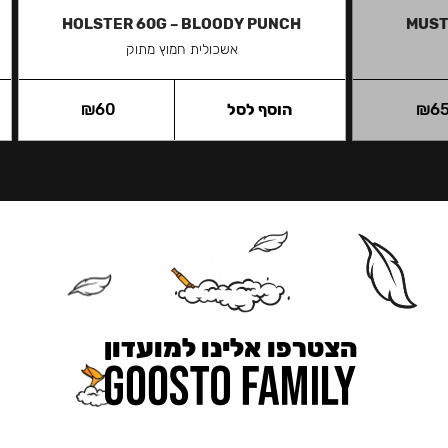
HOLSTER 60G – BLOODY PUNCH
MUST
אשכולית חמוץ מתוק
6
₪
הוסף לסל
60
₪
הצטרפו אלינו למועדון
כאן מקבלים יותר — הטבות, עדכונים והפתעות בלעדיות.