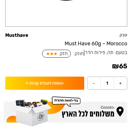
טבק
Musthave
Must Have 60g – Morocco
בטעם:
תה, פירות הדר
|
חוזק
חזק
₪
65
-
1
+
הוספה לעגלת קניות
+