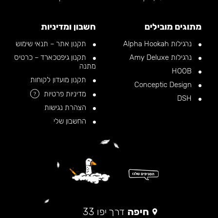
מתוגים מובילים
חשבון ומדיניות
נרגילות Alpha Hookah
תקנון אתר – תנאי שימוש
נרגילות Amy Deluxe
תקנון גיפטכארד – כרטיס
מתנה
HOOB
תקנון מועדון לקוחות
Conceptic Design
מדיניות פרטיות
?
DSH
הצהרת נגישות
החשבון שלי
חיפה
דרך יפו 33