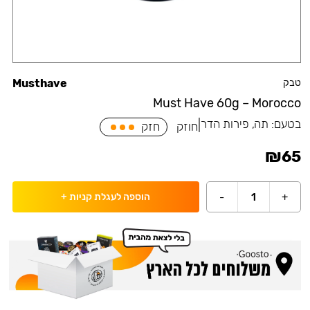
טבק
Musthave
Must Have 60g – Morocco
בטעם:
תה, פירות הדר
|
חוזק
חזק
₪
65
-
1
+
הוספה לעגלת קניות
+