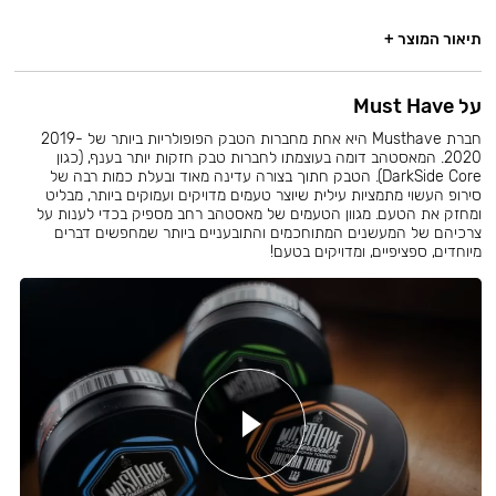
תיאור המוצר +
על Must Have
חברת Musthave היא אחת מחברות הטבק הפופולריות ביותר של 2019-
2020. המאסטהב דומה בעוצמתו לחברות טבק חזקות יותר בענף, (כגון
DarkSide Core). הטבק חתוך בצורה עדינה מאוד ובעלת כמות רבה של
סירופ העשוי מתמציות עילית שיוצר טעמים מדויקים ועמוקים ביותר, מבליט
ומחזק את הטעם. מגוון הטעמים של מאסטהב רחב מספיק בכדי לענות על
צרכיהם של המעשנים המתוחכמים והתובעניים ביותר שמחפשים דברים
מיוחדים, ספציפיים, ומדויקים בטעם!