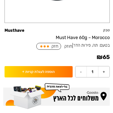
טבק
Musthave
Must Have 60g – Morocco
בטעם:
תה, פירות הדר
|
חוזק
חזק
₪
65
-
1
+
הוספה לעגלת קניות
+