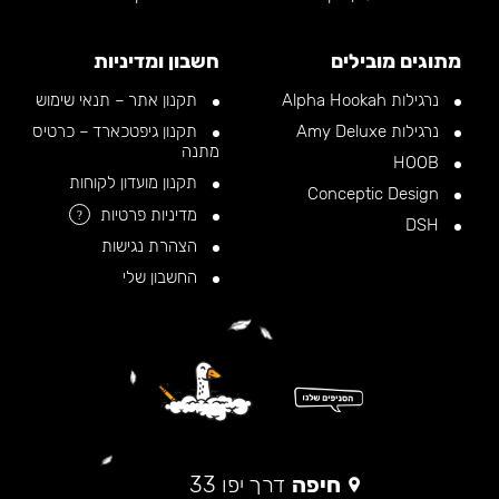
מתוגים מובילים
חשבון ומדיניות
נרגילות Alpha Hookah
תקנון אתר – תנאי שימוש
נרגילות Amy Deluxe
תקנון גיפטכארד – כרטיס
מתנה
HOOB
תקנון מועדון לקוחות
Conceptic Design
מדיניות פרטיות
?
DSH
הצהרת נגישות
החשבון שלי
חיפה
דרך יפו 33