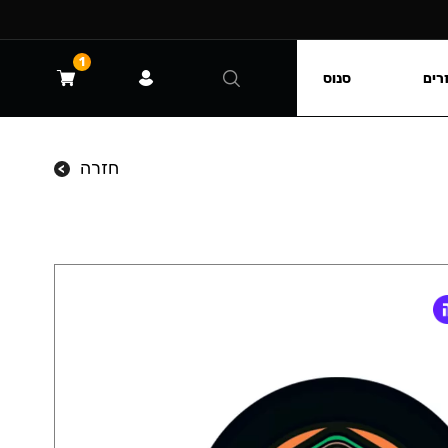
1
רים
סנוס
חזרה