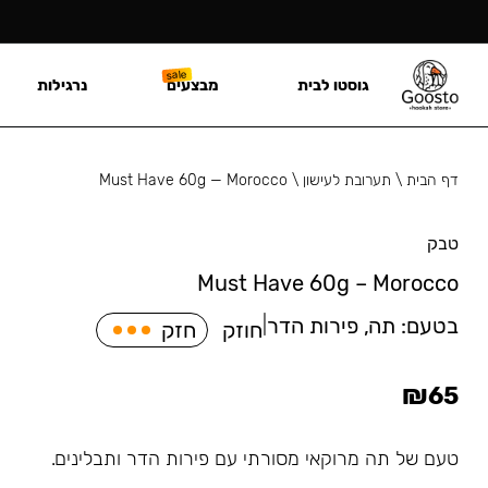
גוסטו לבית
מבצעים
נרגילות
דף הבית
\
תערובת לעישון
\
Must Have 60g — Morocco
טבק
Must Have 60g – Morocco
בטעם:
תה, פירות הדר
|
חוזק
חזק
₪
65
טעם של תה מרוקאי מסורתי עם פירות הדר ותבלינים.