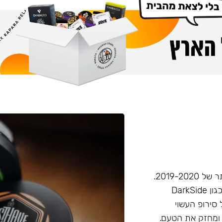
חברת Musthave היא אחת מחברות הטבק הפופולריות ביותר של 2019-2020.
המאסטהב דומה בעוצמתו לחברות טבק חזקות יותר בענף, (כגון DarkSide
 סירופ העשוי
 ומחזק את הטעם.