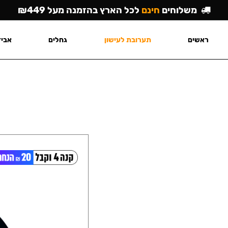
משלוחים
חינם
לכל הארץ בהזמנה מעל ₪449
ראשים
תערובת לעישון
גחלים
אביז