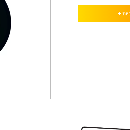
יות
+