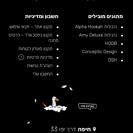
מתוגים מובילים
חשבון ומדיניות
נרגילות Alpha Hookah
תקנון אתר – תנאי שימוש
נרגילות Amy Deluxe
תקנון גיפטכארד – כרטיס
מתנה
HOOB
תקנון מועדון לקוחות
Conceptic Design
מדיניות פרטיות
?
DSH
הצהרת נגישות
החשבון שלי
חיפה
דרך יפו 33