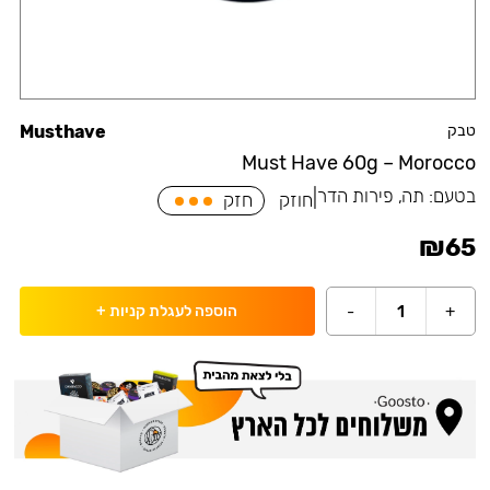
טבק
Musthave
Must Have 60g – Morocco
בטעם:
תה, פירות הדר
|
חוזק
חזק
₪
65
-
1
+
הוספה לעגלת קניות
+