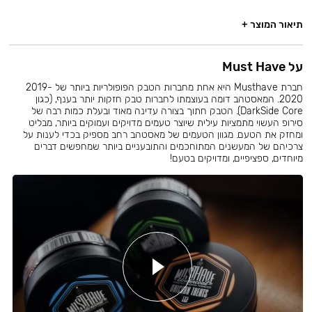
תיאור המוצר +
על Must Have
חברת Musthave היא אחת מחברות הטבק הפופולריות ביותר של 2019-
2020. המאסטהב דומה בעוצמתו לחברות טבק חזקות יותר בענף, (כגון
DarkSide Core). הטבק חתוך בצורה עדינה מאוד ובעלת כמות רבה של
סירופ העשוי מתמציות עילית שיוצר טעמים מדויקים ועמוקים ביותר, מבליט
ומחזק את הטעם. מגוון הטעמים של מאסטהב רחב מספיק בכדי לענות על
צרכיהם של המעשנים המתוחכמים והתובעניים ביותר שמחפשים דברים
מיוחדים, ספציפיים, ומדויקים בטעם!